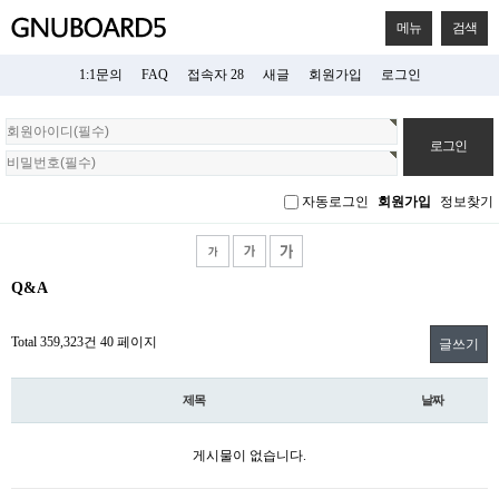
메뉴
검색
1:1문의
FAQ
접속자 28
새글
회원가입
로그인
회
원
로
그
자동로그인
회원가입
정보찾기
인
Q&A
Total 359,323건
40 페이지
글쓰기
제목
날짜
게시물이 없습니다.