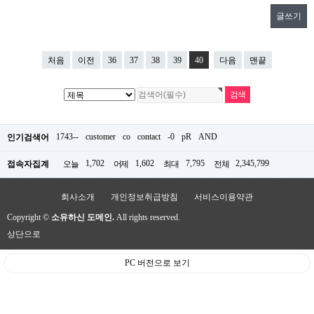
글쓰기
처음
이전
36
37
38
39
40
다음
맨끝
1743--
customer
co
contact
-0
pR
AND
인기검색어
1,702
1,602
7,795
2,345,799
접속자집계
오늘
어제
최대
전체
회사소개
개인정보취급방침
서비스이용약관
Copyright ©
소유하신 도메인.
All rights reserved.
상단으로
PC 버전으로 보기