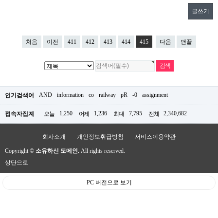
글쓰기
처음
이전
411
412
413
414
415
다음
맨끝
AND
information
co
railway
pR
-0
assignment
인기검색어
1,250
1,236
7,795
2,340,682
접속자집계
오늘
어제
최대
전체
회사소개
개인정보취급방침
서비스이용약관
Copyright ©
소유하신 도메인.
All rights reserved.
상단으로
PC 버전으로 보기