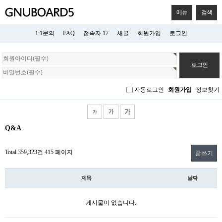
메뉴
검색
1:1문의
FAQ
접속자 17
새글
회원가입
로그인
회
원
로
그
자동로그인
회원가입
정보찾기
인
Q&A
Total 359,323건
415 페이지
글쓰기
제목
날짜
게시물이 없습니다.