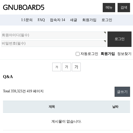
메뉴
검색
1:1문의
FAQ
접속자 14
새글
회원가입
로그인
회
원
로
그
자동로그인
회원가입
정보찾기
인
Q&A
Total 359,323건
419 페이지
글쓰기
제목
날짜
게시물이 없습니다.