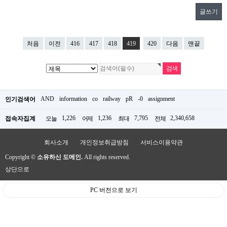
글쓰기
처음
이전
416
417
418
419
420
다음
맨끝
AND
information
co
railway
pR
-0
assignment
인기검색어
1,226
1,236
7,795
2,340,658
접속자집계
오늘
어제
최대
전체
회사소개
개인정보취급방침
서비스이용약관
Copyright ©
소유하신 도메인.
All rights reserved.
상단으로
PC 버전으로 보기