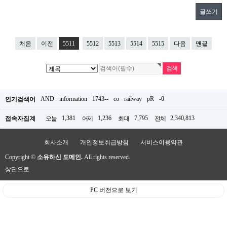
글쓰기
처음
이전
5511
5512
5513
5514
5515
다음
맨끝
AND
information
1743--
co
railway
pR
-0
인기검색어
1,381
1,236
7,795
2,340,813
접속자집계
오늘
어제
최대
전체
회사소개
개인정보취급방침
서비스이용약관
Copyright ©
소유하신 도메인.
All rights reserved.
상단으로
PC 버전으로 보기