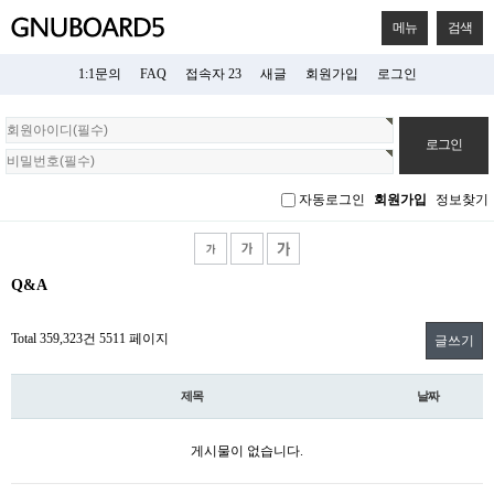
메뉴
검색
1:1문의
FAQ
접속자 23
새글
회원가입
로그인
회
원
로
그
자동로그인
회원가입
정보찾기
인
Q&A
Total 359,323건
5511 페이지
글쓰기
제목
날짜
게시물이 없습니다.