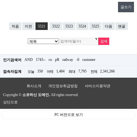
글쓰기
처음
이전
5521
5522
5523
5524
5525
다음
맨끝
AND
1743--
co
pR
railway
-0
customer
인기검색어
350
1,484
7,795
2,341,266
접속자집계
오늘
어제
최대
전체
회사소개
개인정보취급방침
서비스이용약관
Copyright ©
소유하신 도메인.
All rights reserved.
상단으로
PC 버전으로 보기