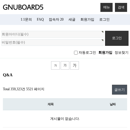
메뉴
검색
1:1문의
FAQ
접속자 20
새글
회원가입
로그인
회
원
로
그
자동로그인
회원가입
정보찾기
인
Q&A
Total 359,323건
5521 페이지
글쓰기
제목
날짜
게시물이 없습니다.