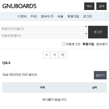
메뉴
검색
1:1문의
FAQ
접속자 23
새글
회원가입
로그인
회
원
로
그
자동로그인
회원가입
정보찾기
인
Q&A
Total 359,323건
5523 페이지
글쓰기
제목
날짜
게시물이 없습니다.