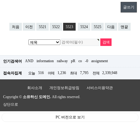
글쓰기
처음
이전
5521
5522
5523
5524
5525
다음
맨끝
AND
information
railway
pR
co
-0
assignment
인기검색어
516
1,236
7,795
2,339,948
접속자집계
오늘
어제
최대
전체
회사소개
개인정보취급방침
서비스이용약관
Copyright ©
소유하신 도메인.
All rights reserved.
상단으로
PC 버전으로 보기