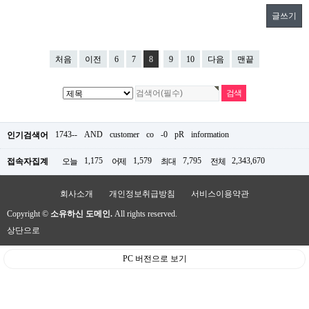
글쓰기
처음
이전
6
7
8
9
10
다음
맨끝
1743--
AND
customer
co
-0
pR
information
인기검색어
1,175
1,579
7,795
2,343,670
접속자집계
오늘
어제
최대
전체
회사소개
개인정보취급방침
서비스이용약관
Copyright ©
소유하신 도메인.
All rights reserved.
상단으로
PC 버전으로 보기