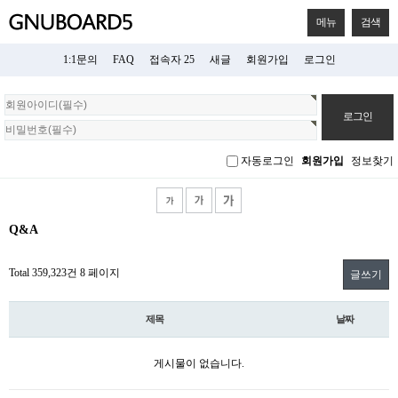
메뉴
검색
1:1문의
FAQ
접속자 25
새글
회원가입
로그인
회
원
로
그
자동로그인
회원가입
정보찾기
인
Q&A
Total 359,323건
8 페이지
글쓰기
제목
날짜
게시물이 없습니다.