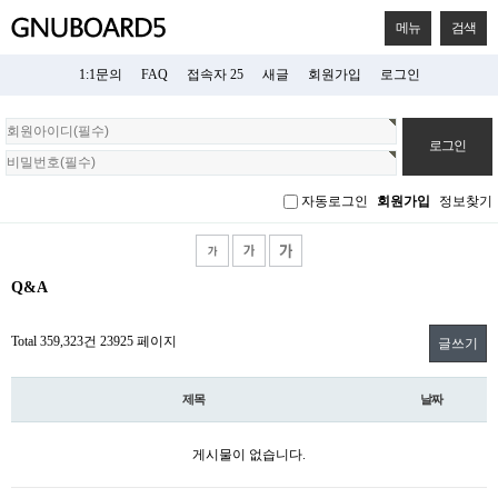
메뉴
검색
1:1문의
FAQ
접속자 25
새글
회원가입
로그인
회
원
로
그
자동로그인
회원가입
정보찾기
인
Q&A
Total 359,323건
23925 페이지
글쓰기
제목
날짜
게시물이 없습니다.