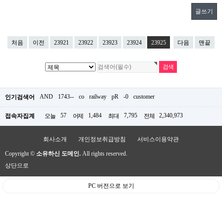
글쓰기
처음
이전
23921
23922
23923
23924
23925
다음
맨끝
AND
1743--
co
railway
pR
-0
customer
인기검색어
57
1,484
7,795
2,340,973
접속자집계
오늘
어제
최대
전체
회사소개
개인정보취급방침
서비스이용약관
Copyright ©
소유하신 도메인.
All rights reserved.
상단으로
PC 버전으로 보기