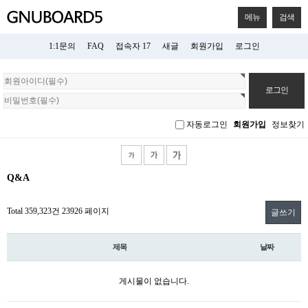
메뉴
검색
1:1문의
FAQ
접속자 17
새글
회원가입
로그인
회
원
로
그
자동로그인
회원가입
정보찾기
인
Q&A
Total 359,323건
23926 페이지
글쓰기
제목
날짜
게시물이 없습니다.