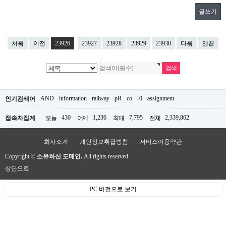
글쓰기
처음
이전
23926
23927
23928
23929
23930
다음
맨끝
AND
information
railway
pR
co
-0
assignment
인기검색어
430
1,236
7,795
2,339,862
접속자집계
오늘
어제
최대
전체
회사소개
개인정보취급방침
서비스이용약관
Copyright ©
소유하신 도메인.
All rights reserved.
상단으로
PC 버전으로 보기