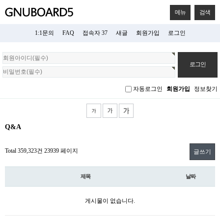
메뉴
검색
1:1문의
FAQ
접속자 37
새글
회원가입
로그인
회
원
로
그
자동로그인
회원가입
정보찾기
인
Q&A
Total 359,323건
23939 페이지
글쓰기
제목
날짜
게시물이 없습니다.