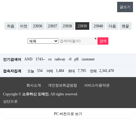
글쓰기
처음
이전
23936
23937
23938
23939
23940
다음
맨끝
AND
1743--
co
railway
-0
pR
customer
인기검색어
554
1,484
7,795
2,341,470
접속자집계
오늘
어제
최대
전체
회사소개
개인정보취급방침
서비스이용약관
Copyright ©
소유하신 도메인.
All rights reserved.
상단으로
PC 버전으로 보기