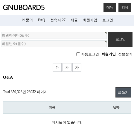
메뉴
검색
1:1문의
FAQ
접속자 27
새글
회원가입
로그인
회
원
로
그
자동로그인
회원가입
정보찾기
인
Q&A
Total 359,323건
23952 페이지
글쓰기
제목
날짜
게시물이 없습니다.