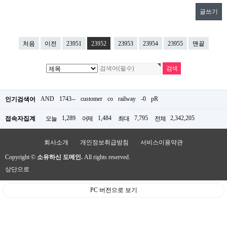
글쓰기
처음
이전
23951
23952
23953
23954
23955
맨끝
AND
1743--
customer
co
railway
-0
pR
인기검색어
1,289
1,484
7,795
2,342,205
접속자집계
오늘
어제
최대
전체
회사소개
개인정보취급방침
서비스이용약관
Copyright ©
소유하신 도메인.
All rights reserved.
상단으로
PC 버전으로 보기