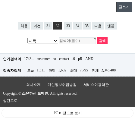
글쓰기
처음
이전
31
32
33
34
35
다음
맨끝
1743--
customer
co
contact
-0
pR
AND
인기검색어
1,311
1,602
7,795
2,345,408
접속자집계
오늘
어제
최대
전체
회사소개
개인정보취급방침
서비스이용약관
Copyright ©
소유하신 도메인.
All rights reserved.
상단으로
PC 버전으로 보기