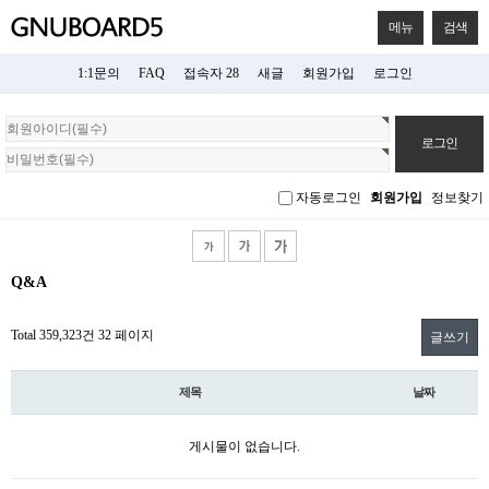
메뉴
검색
1:1문의
FAQ
접속자 28
새글
회원가입
로그인
회
원
로
그
자동로그인
회원가입
정보찾기
인
Q&A
Total 359,323건
32 페이지
글쓰기
제목
날짜
게시물이 없습니다.