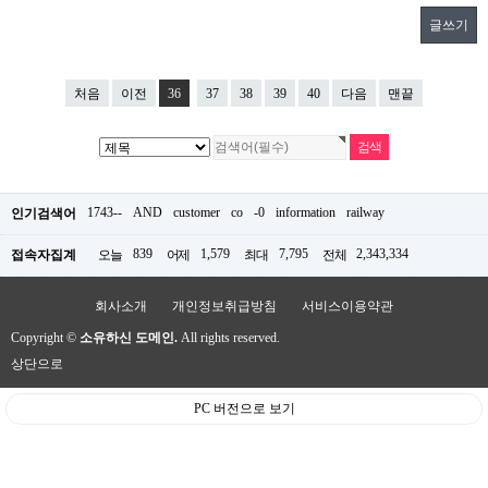
글쓰기
처음
이전
36
37
38
39
40
다음
맨끝
1743--
AND
customer
co
-0
information
railway
인기검색어
839
1,579
7,795
2,343,334
접속자집계
오늘
어제
최대
전체
회사소개
개인정보취급방침
서비스이용약관
Copyright ©
소유하신 도메인.
All rights reserved.
상단으로
PC 버전으로 보기