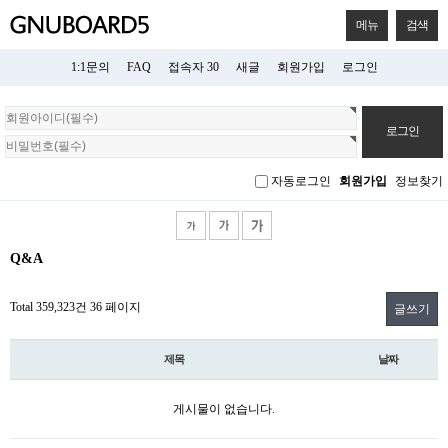
메뉴
검색
1:1문의
FAQ
접속자 30
새글
회원가입
로그인
회
원
로
그
자동로그인
회원가입
정보찾기
인
Q&A
Total 359,323건
36 페이지
글쓰기
제목
날짜
게시물이 없습니다.