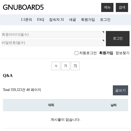
메뉴
검색
1:1문의
FAQ
접속자 31
새글
회원가입
로그인
회
원
로
그
자동로그인
회원가입
정보찾기
인
Q&A
Total 359,323건
40 페이지
글쓰기
제목
날짜
게시물이 없습니다.