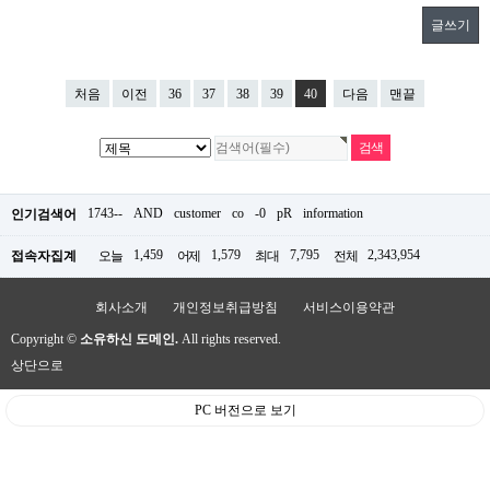
글쓰기
처음
이전
36
37
38
39
40
다음
맨끝
1743--
AND
customer
co
-0
pR
information
인기검색어
1,459
1,579
7,795
2,343,954
접속자집계
오늘
어제
최대
전체
회사소개
개인정보취급방침
서비스이용약관
Copyright ©
소유하신 도메인.
All rights reserved.
상단으로
PC 버전으로 보기