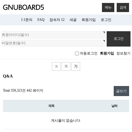
메뉴
검색
1:1문의
FAQ
접속자 12
새글
회원가입
로그인
회
원
로
그
자동로그인
회원가입
정보찾기
인
Q&A
Total 359,323건
442 페이지
글쓰기
제목
날짜
게시물이 없습니다.