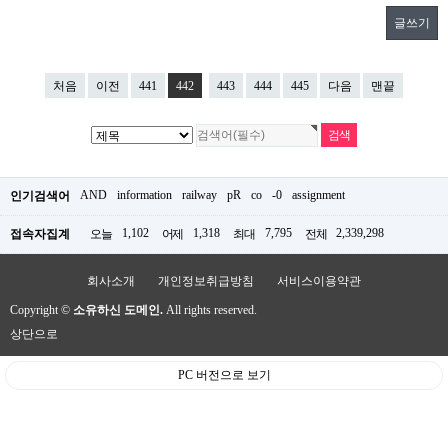
글쓰기
처음
이전
441
442
443
444
445
다음
맨끝
AND
information
railway
pR
co
-0
assignment
인기검색어
1,102
1,318
7,795
2,339,298
접속자집계
오늘
어제
최대
전체
회사소개
개인정보취급방침
서비스이용약관
Copyright ©
소유하신 도메인.
All rights reserved.
상단으로
PC 버전으로 보기