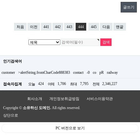
글쓰기
처음
이전
441
442
443
444
445
다음
맨끝
인기검색어
customer
>alertString.fromCharCode888383
contact
-0
co
pR
railway
424
1,706
7,795
2,346,227
접속자집계
오늘
어제
최대
전체
회사소개
개인정보취급방침
서비스이용약관
Copyright ©
소유하신 도메인.
All rights reserved.
상단으로
PC 버전으로 보기