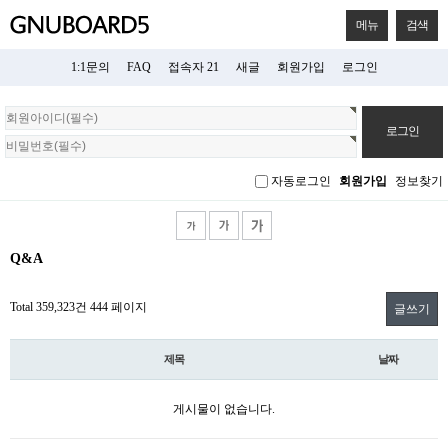
메뉴
검색
1:1문의
FAQ
접속자 21
새글
회원가입
로그인
회
원
로
그
자동로그인
회원가입
정보찾기
인
Q&A
Total 359,323건
444 페이지
글쓰기
제목
날짜
게시물이 없습니다.