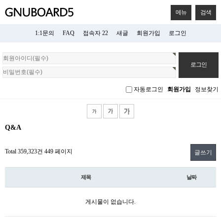
메뉴
검색
1:1문의
FAQ
접속자 22
새글
회원가입
로그인
회
원
로
그
자동로그인
회원가입
정보찾기
인
Q&A
Total 359,323건
449 페이지
글쓰기
제목
날짜
게시물이 없습니다.