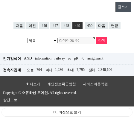
글쓰기
처음
이전
446
447
448
449
450
다음
맨끝
AND
information
railway
co
pR
-0
assignment
인기검색어
764
1,236
7,795
2,340,196
접속자집계
오늘
어제
최대
전체
회사소개
개인정보취급방침
서비스이용약관
Copyright ©
소유하신 도메인.
All rights reserved.
상단으로
PC 버전으로 보기