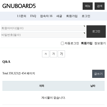
메뉴
검색
1:1문의
FAQ
접속자 16
새글
회원가입
로그인
회
원
로
그
자동로그인
회원가입
정보찾기
인
Q&A
Total 359,323건
454 페이지
글쓰기
제목
날짜
게시물이 없습니다.