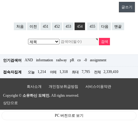
글쓰기
처음
이전
451
452
453
454
455
다음
맨끝
AND
information
railway
pR
co
-0
assignment
인기검색어
1,214
1,318
7,795
2,339,410
접속자집계
오늘
어제
최대
전체
회사소개
개인정보취급방침
서비스이용약관
Copyright ©
소유하신 도메인.
All rights reserved.
상단으로
PC 버전으로 보기