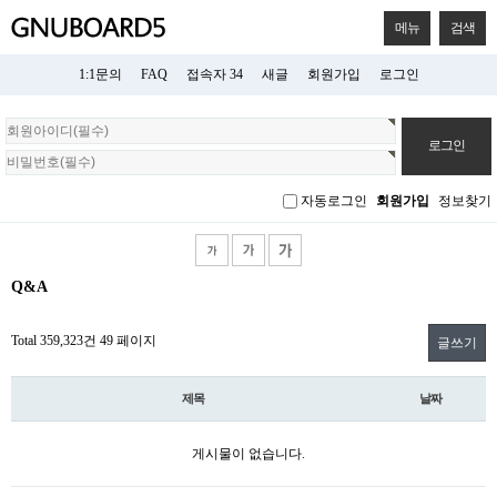
메뉴
검색
1:1문의
FAQ
접속자 34
새글
회원가입
로그인
회
원
로
그
자동로그인
회원가입
정보찾기
인
Q&A
Total 359,323건
49 페이지
글쓰기
제목
날짜
게시물이 없습니다.