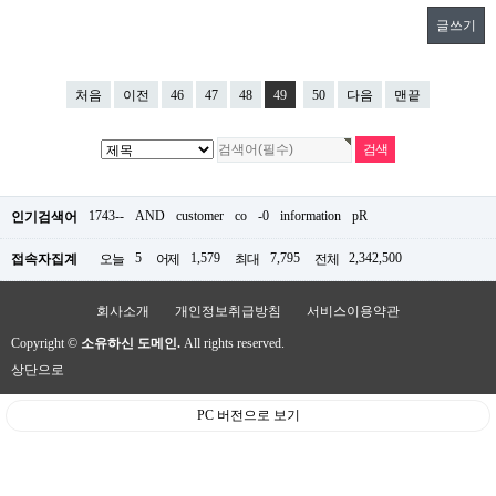
글쓰기
처음
이전
46
47
48
49
50
다음
맨끝
1743--
AND
customer
co
-0
information
pR
인기검색어
5
1,579
7,795
2,342,500
접속자집계
오늘
어제
최대
전체
회사소개
개인정보취급방침
서비스이용약관
Copyright ©
소유하신 도메인.
All rights reserved.
상단으로
PC 버전으로 보기