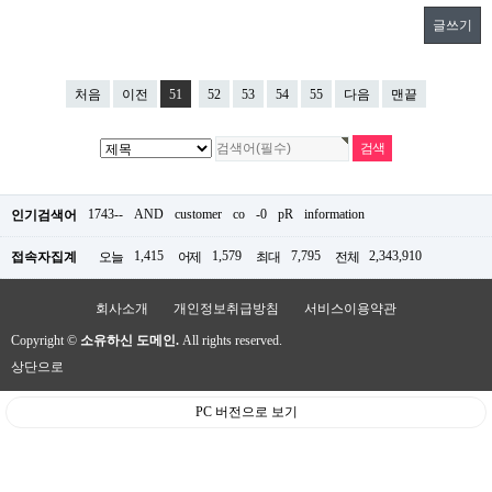
글쓰기
처음
이전
51
52
53
54
55
다음
맨끝
1743--
AND
customer
co
-0
pR
information
인기검색어
1,415
1,579
7,795
2,343,910
접속자집계
오늘
어제
최대
전체
회사소개
개인정보취급방침
서비스이용약관
Copyright ©
소유하신 도메인.
All rights reserved.
상단으로
PC 버전으로 보기