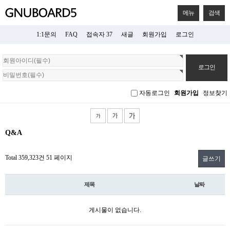
메뉴
검색
1:1문의
FAQ
접속자 37
새글
회원가입
로그인
회
원
로
그
자동로그인
회원가입
정보찾기
인
Q&A
Total 359,323건
51 페이지
글쓰기
제목
날짜
게시물이 없습니다.