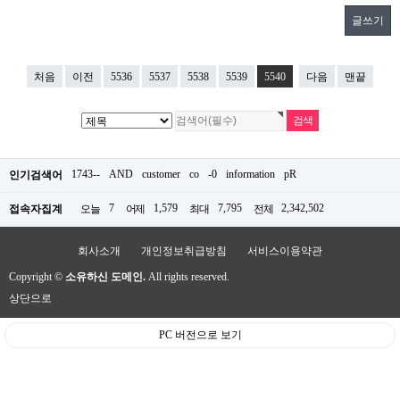
글쓰기
처음
이전
5536
5537
5538
5539
5540
다음
맨끝
1743--
AND
customer
co
-0
information
pR
인기검색어
7
1,579
7,795
2,342,502
접속자집계
오늘
어제
최대
전체
회사소개
개인정보취급방침
서비스이용약관
Copyright ©
소유하신 도메인.
All rights reserved.
상단으로
PC 버전으로 보기