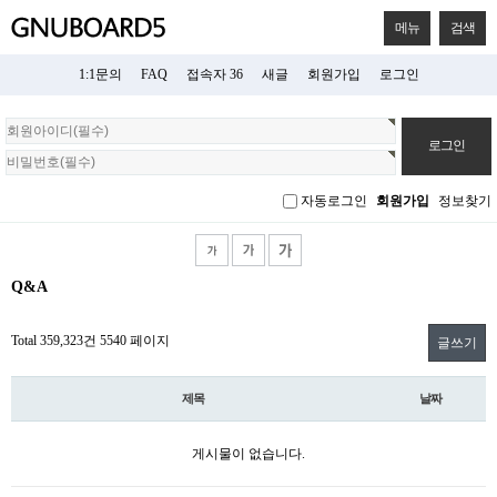
메뉴
검색
1:1문의
FAQ
접속자 36
새글
회원가입
로그인
회
원
로
그
자동로그인
회원가입
정보찾기
인
Q&A
Total 359,323건
5540 페이지
글쓰기
제목
날짜
게시물이 없습니다.