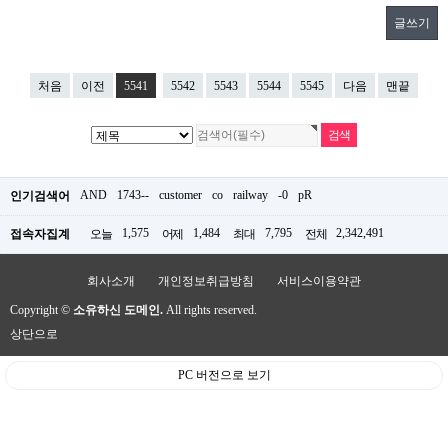
글쓰기
처음
이전
5541
5542
5543
5544
5545
다음
맨끝
AND
1743--
customer
co
railway
-0
pR
인기검색어
1,575
1,484
7,795
2,342,491
접속자집계
오늘
어제
최대
전체
회사소개
개인정보취급방침
서비스이용약관
Copyright ©
소유하신 도메인.
All rights reserved.
상단으로
PC 버전으로 보기