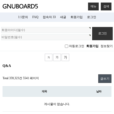
메뉴
검색
1:1문의
FAQ
접속자 33
새글
회원가입
로그인
회
원
로
그
자동로그인
회원가입
정보찾기
인
Q&A
Total 359,323건
5541 페이지
글쓰기
제목
날짜
게시물이 없습니다.