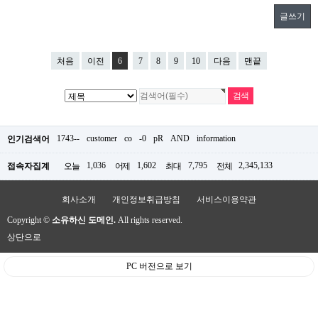
글쓰기
처음
이전
6
7
8
9
10
다음
맨끝
1743--
customer
co
-0
pR
AND
information
인기검색어
1,036
1,602
7,795
2,345,133
접속자집계
오늘
어제
최대
전체
회사소개
개인정보취급방침
서비스이용약관
Copyright ©
소유하신 도메인.
All rights reserved.
상단으로
PC 버전으로 보기