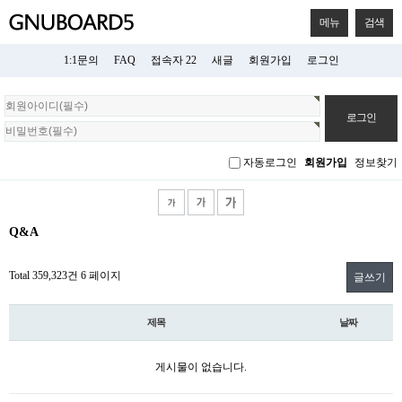
메뉴
검색
1:1문의
FAQ
접속자 22
새글
회원가입
로그인
회
원
로
그
자동로그인
회원가입
정보찾기
인
Q&A
Total 359,323건
6 페이지
글쓰기
제목
날짜
게시물이 없습니다.