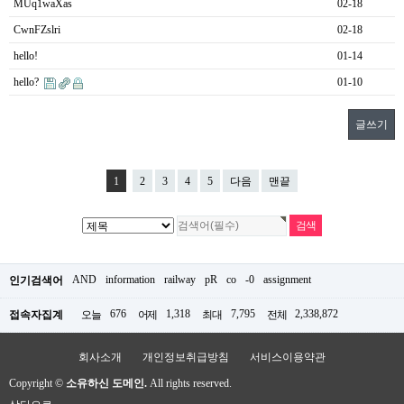
MUq1waXas
02-18
CwnFZslri
02-18
hello!
01-14
hello?
01-10
글쓰기
1
2
3
4
5
다음
맨끝
AND
information
railway
pR
co
-0
assignment
인기검색어
676
1,318
7,795
2,338,872
접속자집계
오늘
어제
최대
전체
회사소개
개인정보취급방침
서비스이용약관
Copyright ©
소유하신 도메인.
All rights reserved.