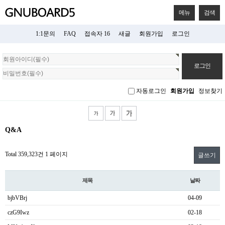
메뉴
검색
1:1문의
FAQ
접속자 16
새글
회원가입
로그인
회
원
로
그
자동로그인
회원가입
정보찾기
인
Q&A
Total 359,323건
1 페이지
글쓰기
제목
날짜
bjbVBrj
04-09
czG9Iwz
02-18