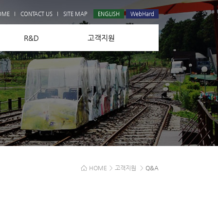
Q&A
OME
CONTACT US
SITE MAP
ENGLISH
WebHard
R&D
고객지원
HOME
>
고객지원
>
Q&A