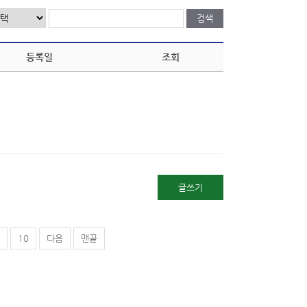
등록일
조회
글쓰기
10
다음
맨끝