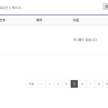
,884건
5 페이지
번호
제목
이름
게시물이 없습니다.
처음
1
2
3
4
5
6
7
8
9