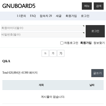
메뉴
검색
1:1문의
FAQ
접속자 29
새글
회원가입
로그인
회
원
로
그
자동로그인
회원가입
정보찾기
인
Q&A
Total 620,884건
41390 페이지
글쓰기
제목
날짜
게시물이 없습니다.