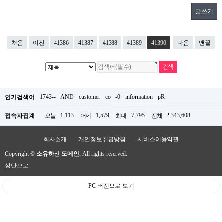
글쓰기
처음
이전
41386
41387
41388
41389
41390
다음
맨끝
1743--
AND
customer
co
-0
information
pR
인기검색어
1,113
1,579
7,795
2,343,608
접속자집계
오늘
어제
최대
전체
회사소개
개인정보취급방침
서비스이용약관
Copyright ©
소유하신 도메인.
All rights reserved.
상단으로
PC 버전으로 보기