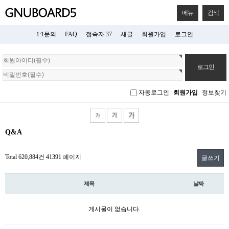
메뉴
검색
1:1문의
FAQ
접속자 37
새글
회원가입
로그인
회
원
로
그
자동로그인
회원가입
정보찾기
인
Q&A
Total 620,884건
41391 페이지
글쓰기
제목
날짜
게시물이 없습니다.