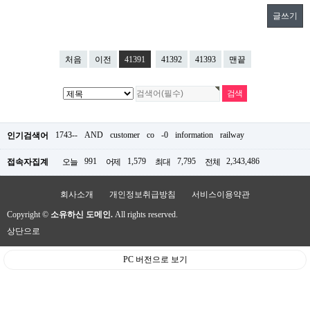
글쓰기
처음
이전
41391
41392
41393
맨끝
1743--
AND
customer
co
-0
information
railway
인기검색어
991
1,579
7,795
2,343,486
접속자집계
오늘
어제
최대
전체
회사소개
개인정보취급방침
서비스이용약관
Copyright ©
소유하신 도메인.
All rights reserved.
상단으로
PC 버전으로 보기