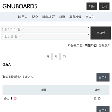
메뉴
검색
1:1문의
FAQ
접속자 27
새글
회원가입
로그인
회
원
로
그
자동로그인
회원가입
정보찾기
인
Q&A
Total 620,884건
1 페이지
글쓰기
제목
날짜
abcd
1
11-15
글쓰기