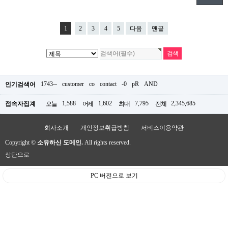
1
2
3
4
5
다음
맨끝
1743--
customer
co
contact
-0
pR
AND
인기검색어
1,588
1,602
7,795
2,345,685
접속자집계
오늘
어제
최대
전체
회사소개
개인정보취급방침
서비스이용약관
Copyright ©
소유하신 도메인.
All rights reserved.
상단으로
PC 버전으로 보기