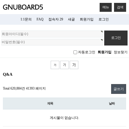
메뉴
검색
1:1문의
FAQ
접속자 29
새글
회원가입
로그인
회
원
로
그
자동로그인
회원가입
정보찾기
인
Q&A
Total 620,884건
41393 페이지
글쓰기
제목
날짜
게시물이 없습니다.