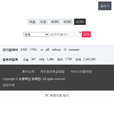
글쓰기
처음
이전
41391
41392
41393
AND
1743--
co
pR
railway
-0
customer
인기검색어
367
1,484
7,795
2,341,283
접속자집계
오늘
어제
최대
전체
회사소개
개인정보취급방침
서비스이용약관
Copyright ©
소유하신 도메인.
All rights reserved.
상단으로
PC 버전으로 보기