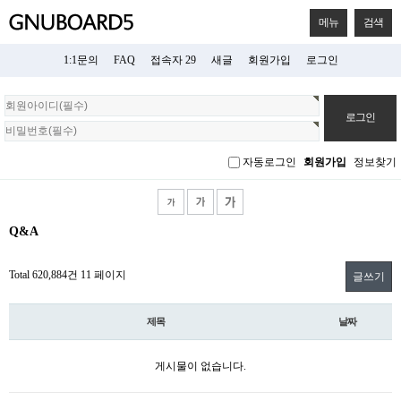
메뉴
검색
1:1문의
FAQ
접속자 29
새글
회원가입
로그인
회
원
로
그
자동로그인
회원가입
정보찾기
인
Q&A
Total 620,884건
11 페이지
글쓰기
제목
날짜
게시물이 없습니다.