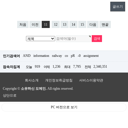
글쓰기
처음
이전
11
12
13
14
15
다음
맨끝
AND
information
railway
co
pR
-0
assignment
인기검색어
919
1,236
7,795
2,340,351
접속자집계
오늘
어제
최대
전체
회사소개
개인정보취급방침
서비스이용약관
Copyright ©
소유하신 도메인.
All rights reserved.
상단으로
PC 버전으로 보기