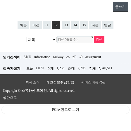
글쓰기
처음
이전
11
12
13
14
15
다음
맨끝
AND
information
railway
co
pR
-0
assignment
인기검색어
1,079
1,236
7,795
2,340,511
접속자집계
오늘
어제
최대
전체
회사소개
개인정보취급방침
서비스이용약관
Copyright ©
소유하신 도메인.
All rights reserved.
상단으로
PC 버전으로 보기