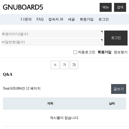
메뉴
검색
1:1문의
FAQ
접속자 18
새글
회원가입
로그인
회
원
로
그
자동로그인
회원가입
정보찾기
인
Q&A
Total 620,884건
12 페이지
글쓰기
제목
날짜
게시물이 없습니다.