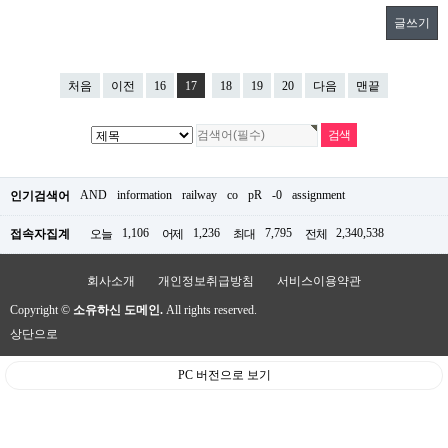
글쓰기
처음
이전
16
17
18
19
20
다음
맨끝
AND
information
railway
co
pR
-0
assignment
인기검색어
1,106
1,236
7,795
2,340,538
접속자집계
오늘
어제
최대
전체
회사소개
개인정보취급방침
서비스이용약관
Copyright ©
소유하신 도메인.
All rights reserved.
상단으로
PC 버전으로 보기