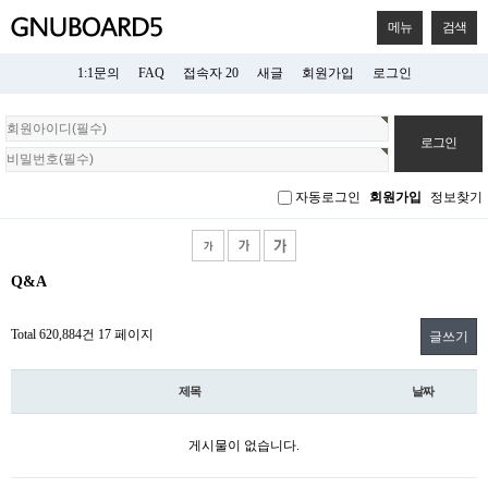
메뉴
검색
1:1문의
FAQ
접속자 20
새글
회원가입
로그인
회
원
로
그
자동로그인
회원가입
정보찾기
인
Q&A
Total 620,884건
17 페이지
글쓰기
제목
날짜
게시물이 없습니다.