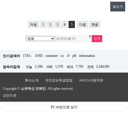
글쓰기
처음
1
2
3
4
5
다음
맨끝
1743--
AND
customer
co
-0
pR
information
인기검색어
1,596
1,579
7,795
2,344,091
접속자집계
오늘
어제
최대
전체
회사소개
개인정보취급방침
서비스이용약관
Copyright ©
소유하신 도메인.
All rights reserved.
상단으로
PC 버전으로 보기