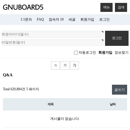
메뉴
검색
1:1문의
FAQ
접속자 19
새글
회원가입
로그인
회
원
로
그
자동로그인
회원가입
정보찾기
인
Q&A
Total 620,884건
5 페이지
글쓰기
제목
날짜
게시물이 없습니다.