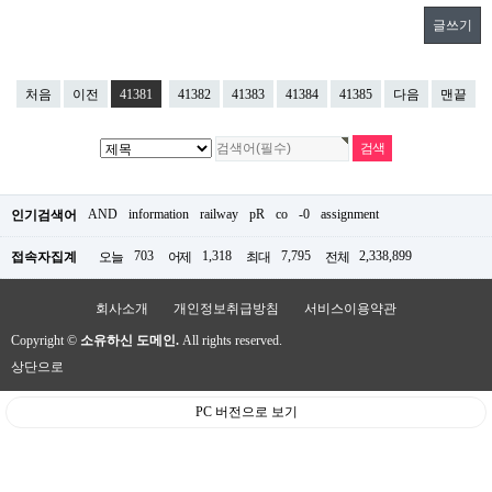
글쓰기
처음
이전
41381
41382
41383
41384
41385
다음
맨끝
AND
information
railway
pR
co
-0
assignment
인기검색어
703
1,318
7,795
2,338,899
접속자집계
오늘
어제
최대
전체
회사소개
개인정보취급방침
서비스이용약관
Copyright ©
소유하신 도메인.
All rights reserved.
상단으로
PC 버전으로 보기