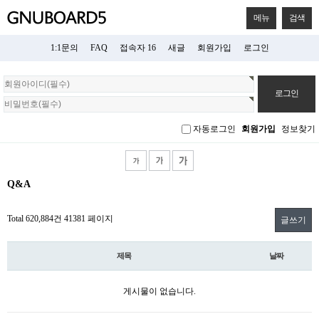
메뉴
검색
1:1문의
FAQ
접속자 16
새글
회원가입
로그인
회
원
로
그
자동로그인
회원가입
정보찾기
인
Q&A
Total 620,884건
41381 페이지
글쓰기
제목
날짜
게시물이 없습니다.