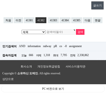
글쓰기
처음
이전
41381
41382
41383
41384
41385
다음
맨끝
AND
information
railway
pR
co
-0
assignment
인기검색어
666
1,318
7,795
2,338,862
접속자집계
오늘
어제
최대
전체
회사소개
개인정보취급방침
서비스이용약관
Copyright ©
소유하신 도메인.
All rights reserved.
상단으로
PC 버전으로 보기