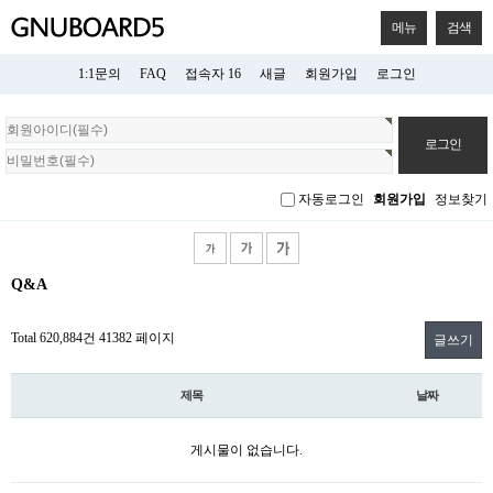
메뉴
검색
1:1문의
FAQ
접속자 16
새글
회원가입
로그인
회
원
로
그
자동로그인
회원가입
정보찾기
인
Q&A
Total 620,884건
41382 페이지
글쓰기
제목
날짜
게시물이 없습니다.