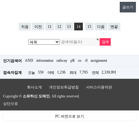
글쓰기
처음
이전
11
12
13
14
15
다음
맨끝
AND
information
railway
pR
co
-0
assignment
인기검색어
559
1,236
7,795
2,339,991
접속자집계
오늘
어제
최대
전체
회사소개
개인정보취급방침
서비스이용약관
Copyright ©
소유하신 도메인.
All rights reserved.
상단으로
PC 버전으로 보기