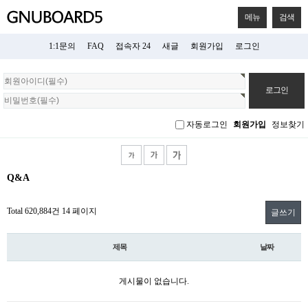
메뉴
검색
1:1문의
FAQ
접속자 24
새글
회원가입
로그인
회
원
로
그
자동로그인
회원가입
정보찾기
인
Q&A
Total 620,884건
14 페이지
글쓰기
제목
날짜
게시물이 없습니다.