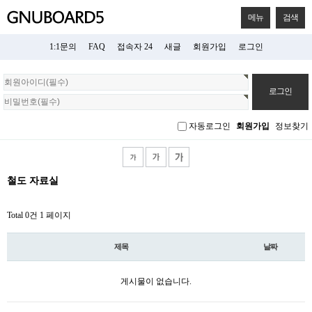
메뉴
검색
1:1문의
FAQ
접속자 24
새글
회원가입
로그인
회
원
로
그
자동로그인
회원가입
정보찾기
인
철도 자료실
Total 0건
1 페이지
제목
날짜
게시물이 없습니다.