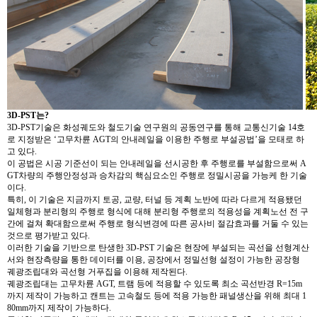
3D-PST는?
3D-PST기술은 화성궤도와 철도기술 연구원의 공동연구를 통해 교통신기술 14호
로 지정받은 ‘고무차륜 AGT의 안내레일을 이용한 주행로 부설공법’을 모태로 하
고 있다.
이 공법은 시공 기준선이 되는 안내레일을 선시공한 후 주행로를 부설함으로써 A
GT차량의 주행안정성과 승차감의 핵심요소인 주행로 정밀시공을 가능케 한 기술
이다.
특히, 이 기술은 지금까지 토공, 교량, 터널 등 계획 노반에 따라 다르게 적용됐던
일체형과 분리형의 주행로 형식에 대해 분리형 주행로의 적용성을 계획노선 전 구
간에 걸쳐 확대함으로써 주행로 형식변경에 따른 공사비 절감효과를 거둘 수 있는
것으로 평가받고 있다.
이러한 기술을 기반으로 탄생한 3D-PST 기술은 현장에 부설되는 곡선을 선형계산
서와 현장측량을 통한 데이터를 이용, 공장에서 정밀선형 설정이 가능한 공장형
궤광조립대와 곡선형 거푸집을 이용해 제작된다.
궤광조립대는 고무차륜 AGT, 트램 등에 적용할 수 있도록 최소 곡선반경 R=15m
까지 제작이 가능하고 캔트는 고속철도 등에 적용 가능한 패널생산을 위해 최대 1
80mm까지 제작이 가능하다.