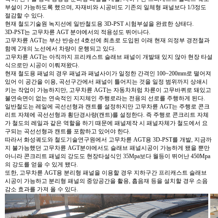
부설이 가능하도록 했으며, 자재비와 시공비도 기존의 일체형 패널보다 1/3정도
절감할 수 있다.
현재 철도기술원 녹지선에 일반철도용 3D-PST 시험부설을 완료한 상태다.
3D-PST는 고무차륜 AGT 분야에서의 적용성도 뛰어나다.
고무차륜 AGT는 부산 반송선 4호선에 최초로 도입된 이래 현재 의정부 경전철과
함께 2개의 노선에서 차량이 운행되고 있다.
고무차륜 AGT는 아직까지 프리캐스트 슬래브 패널이 개발돼 있지 않아 현장 타설
식으로만 시공이 이뤄져왔다.
현재 철도용 패널의 경우 패널과 패널사이가 일정한 간격인 100~200mm로 떨어져
있어 이 공간을 이용, 곡선구간에서 패널이 틀어지는 것을 일정 범위까지 상쇄시
키는 작업이 가능하지만, 고무차륜 AGT는 자동차처럼 차륜이 고무바퀴로 돼있고
불연속면이 없는 연속적인 지지체인 주행로라는 전용의 선로를 주행하게 된다.
일반철도는 레일에 곡선선형과 캔트를 설정하지만 고무차륜 AGT는 주행로 콘크
리트 자체에 곡선선형과 횡단경사량(캔트)를 설정한다. 즉 주행로 콘크리트 자체
가 철도의 레일과 같은 역할을 하기 때문에 패널제작 시 패널자체가 철도에서 요
구되는 곡선선형과 캔트를 포함하고 있어야 한다.
따라서 화성궤도와 철도기술연구원에서 고무차륜 AGT용 3D-PST를 개발, 지금까
지 불가능했던 고무차륜 AGT분야에서도 슬래브 패널시공이 가능하게 됐을 뿐만
아니라 콘크리트 패널의 강도도 현장타설식인 35Mpa보다 월등이 뛰어난 450Mpa
의 강도를 얻을 수 있게 됐다.
또한, 고무차륜 AGT용 분리형 패널을 이용할 경우 지하구간 프리캐스트 슬래브
시공이 가능하고 분리형 패널의 중앙공간을 활용, 흡음재 등을 설치할 경우 소음
감소 효과를 가져 올 수 있다.