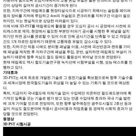
사용하게 됨으로써 도심지내에서의 교통 혼잡 유발은 물론 콘크리트 양생 등의 기
간이 상당히 길어져 공사기간이 증가하게 된다.
또한, 지하구간에 매립궤도를 현장타설식으로 시공하기 위해서는 슬립폼 페이퍼
등의 장비를 지하에 투입하고 4cm의 저슬럼프 콘크리트를 지하구간 이송이 필요
하지만, 이는 현실적으로 상당한 어려움이 있다.
이에 비해 3D-PST를 매립궤도에 활용할 경우 도심지 공사 시 공장에서 사전에 프
리캐스트로 제작, 현장에서 필요한 부분만 터파기 공사를 시행한 후 패널을 설치
하기만 하면 공사를 완료할 수 있어 이로 인해 공사기간을 단축할 수 있고 작업공
간도 1개 차로만 점유하기 때문에 교통체증 유발도 감소시킬 수 있다.
또한, 지하구간 적용 시에도 분리형 패널을 이용, 사전에 곡선반경과 캔트를 가미
해 패널을 제작한 후 지하구간에 패널을 투입, 운반, 설치하면 매립궤도 부설이 가
능하기 때문에 향후 저심도 철도 등에도 활용성이 뛰어날 것으로 전망된다.
현재 매립궤도 역시 철도기술연구원 녹지선에 시험부설을 시행, 성능 테스트를 진
행하고 있다.
기대효과
3D-PST는 세계 최초로 개발된 기술로 그 원천기술을 확보함으로써 향후 기술수출
과 세계시장에 한국철도기술의 위상을 더 높일 수 있는 기회가 될 것으로 예상된
다.
특히, 지금까지 국내철도에 자체기술 없이 수입에만 의존하던 철도궤도분야에 획
기적인 일획을 긋는 기술로 평가 받고 있는 만큼 수입대체 효과와 국내 기술 발전
에 크게 기여할 것으로 전망되며, 또한 향후 발주예정인 광주도시철도 2호선 등과
같이 저심도 철도분야에 적용시 공사비용과 작업효율 등 경제적 사회적 효과가 상
당할 것으로 전망된다.
동영상
3D PST 시험시공