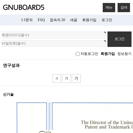
메뉴
검색
1:1문의
FAQ
접속자 20
새글
회원가입
로그인
회
원
로
그
자동로그인
회원가입
정보찾기
인
연구성과
신기술