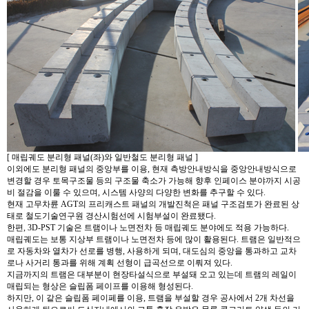
[ 매립궤도 분리형 패널(좌)와 일반철도 분리형 패널 ]
이외에도 분리형 패널의 중앙부를 이용, 현재 측방안내방식을 중앙안내방식으로
변경할 경우 토목구조물 등의 구조물 축소가 가능해 향후 인페이스 분야까지 시공
비 절감을 이룰 수 있으며, 시스템 사양의 다양한 변화를 추구할 수 있다.
현재 고무차륜 AGT의 프리캐스트 패널의 개발진척은 패널 구조검토가 완료된 상
태로 철도기술연구원 경산시험선에 시험부설이 완료됐다.
한편, 3D-PST 기술은 트램이나 노면전차 등 매립궤도 분야에도 적용 가능하다.
매립궤도는 보통 지상부 트램이나 노면전차 등에 많이 활용된다. 트램은 일반적으
로 자동차와 열차가 선로를 병행, 사용하게 되며, 대도심의 중앙을 통과하고 교차
로나 사거리 통과를 위해 계획 선형이 급곡선으로 이뤄져 있다.
지금까지의 트램은 대부분이 현장타설식으로 부설돼 오고 있는데 트램의 레일이
매립되는 형상은 슬립폼 페이프를 이용해 형성된다.
하지만, 이 같은 슬립폼 페이페를 이용, 트램을 부설할 경우 공사에서 2개 차선을