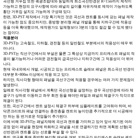
곡선형 거푸집 또한 궤광조립대와 동일하게 최소곡선반경은 R=15m까지 제작이
가능하고 현장의 요구사항에 따라 패널의 길이를 자유자재로 제작이 가능하도록
횡단 거푸집 설치도 가능하게 구성돼 있다.
한편, 3D-PST 제작에서 가장 획기적인 것은 곡선과 캔트를 동시에 갖는 패널 제작
이 가능한 점도 중요하지만, 종방향 분리형 패널 개발을 통해 지하구간에 적용성
등을 더욱 확대했으며, 제작원가도 일체형보다 3분의 1정도 절감 할 수 있게 됐다
는 점이다.
적용분야
3D-PST는 고속철도, 지하철, 경전철 등의 일반철도 부분에서의 적용성이 매우 뛰
어나다.
3D-PST는 직선구간에서의 부설은 물론 그 특성상 지금까지 프리캐스트 패널의 적
용이 불가능하거나 어려운 경전철의 급곡선이나 지하구간에 그 적용성이 더 뛰어
나다.
현재 국내외에서 개발, 시공되고 있는 프리캐스트 슬래브 패널은 최소곡선 반경이
대부분 R=800m 이상에서 적용 되고 있다.
하지만, 직사각형 형태의 패널을 곡선구간에 적용할 경우에는 여러 가지 문제점이
발생한다.
일례로 직사각형 패널에서 계획던 곡선선형을 설정하는 경우 곡선반경에 따라 체
결구가 상하로 이동하고 좌우 회전 등을 해야만 레일과 패널의 체결구가 직각으로
체결이 된다.
또한, 곡선구간에서 캔트 설정시 체결구 하부에 심플레이트를 고여줘야 하며, 바
닥콘크리트와 패널 연결하는 충전층을 캔트의 높이만큼 추가적으로 더 시공해야
만 하는 등 번거로운 작업들이 추가된다.
이에 비해 3D-PST는 패널자체에 곡선과 캔트를 가미하고 있어 앞서 제기된 여러
공정 없이 패널을 현장에 하화하고 패널을 서로 연결하기만 하면 계획된 선형(곡
선반경)과 캔트를 갖는 선로를 부설 할 수 있다.
특히, 연구를 통해 종방향 분리형 패널을 개발, 지하구간 프리캐스트 슬래브 궤도