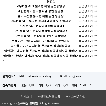
동영상
고무차륜 AGT 분리형 패널 공법동영상
동영상보기 ⇒
매립형궤도 분리형 패널 공법 동영상
동영상보기 ⇒
철도 곡선형 분리형 패널 공법 동영상
동영상보기 ⇒
고무차륜 AGT 분리형 곡선패널제작 및 시험시공
동영상보기 ⇒
고무차륜 AGT 현장타설공법 동영상 1
동영상보기 ⇒
고무차륜 AGT 현장타설공법 공법동영상 2
동영상보기 ⇒
고무차륜 AGT 현장타설관련 시공동영상
동영상보기 ⇒
토공구간, 교량 및 지하구간 장대레일 운반대차
동영상보기 ⇒
일반철도구간 및 지하철 콘크리트 직접타설공법
동영상보기 ⇒
일반철도 및 지하철 콘크리트 직접타설공법 실시공 동영상
동영상보기 ⇒
일반철도 운행선 야간차단작업 직접타설공법 실시공 동영상
동영상보기 ⇒
X
AND
information
railway
co
pR
-0
assignment
인기검색어
1,105
1,236
7,795
2,340,537
접속자집계
오늘
어제
최대
전체
회사소개
개인정보취급방침
서비스이용약관
Copyright ©
소유하신 도메인.
All rights reserved.