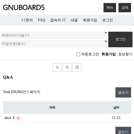
메뉴
검색
1:1문의
FAQ
접속자 15
새글
회원가입
로그인
회
원
로
그
자동로그인
회원가입
정보찾기
인
Q&A
Total 620,884건
1 페이지
글쓰기
제목
날짜
abcd
1
11-15
글쓰기