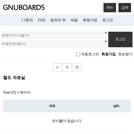
메뉴
검색
1:1문의
FAQ
접속자 30
새글
회원가입
로그인
회
원
로
그
자동로그인
회원가입
정보찾기
인
철도 자료실
Total 0건
1 페이지
제목
날짜
게시물이 없습니다.