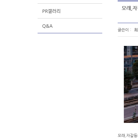
모래,자
PR갤러리
Q&A
글쓴이 :
최
모래,자갈등