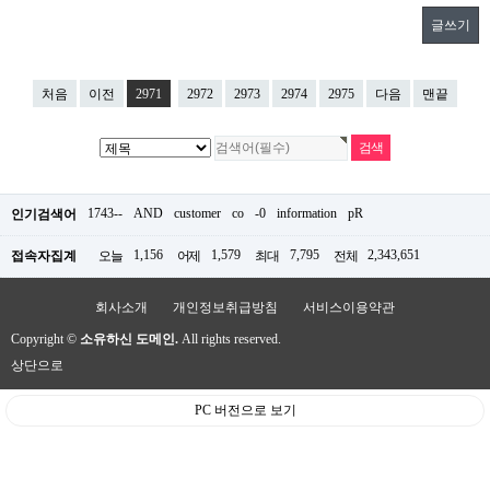
글쓰기
처음
이전
2971
2972
2973
2974
2975
다음
맨끝
1743--
AND
customer
co
-0
information
pR
인기검색어
1,156
1,579
7,795
2,343,651
접속자집계
오늘
어제
최대
전체
회사소개
개인정보취급방침
서비스이용약관
Copyright ©
소유하신 도메인.
All rights reserved.
상단으로
PC 버전으로 보기