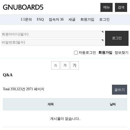
메뉴
검색
1:1문의
FAQ
접속자 36
새글
회원가입
로그인
회
원
로
그
자동로그인
회원가입
정보찾기
인
Q&A
Total 359,323건
2971 페이지
글쓰기
제목
날짜
게시물이 없습니다.