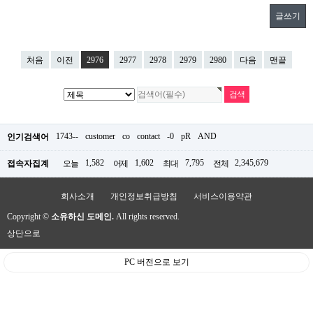
글쓰기
처음
이전
2976
2977
2978
2979
2980
다음
맨끝
1743--
customer
co
contact
-0
pR
AND
인기검색어
1,582
1,602
7,795
2,345,679
접속자집계
오늘
어제
최대
전체
회사소개
개인정보취급방침
서비스이용약관
Copyright ©
소유하신 도메인.
All rights reserved.
상단으로
PC 버전으로 보기