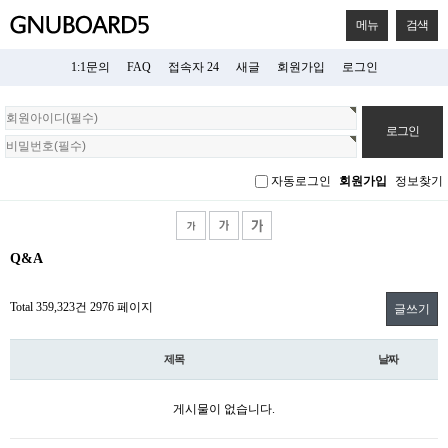
메뉴
검색
1:1문의
FAQ
접속자 24
새글
회원가입
로그인
회
원
로
그
자동로그인
회원가입
정보찾기
인
Q&A
Total 359,323건
2976 페이지
글쓰기
제목
날짜
게시물이 없습니다.