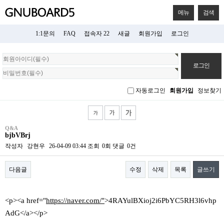
메뉴
검색
1:1문의
FAQ
접속자 22
새글
회원가입
로그인
회
원
로
그
자동로그인
회원가입
정보찾기
인
Q&A
bjbVBrj
작성자
강현우
26-04-09 03:44
조회
0회
댓글
0건
다음글
수정
삭제
목록
글쓰기
본문
<p><a href="
https://naver.com/"
>4RAYulBXioj2i6PbYC5RH3l6vhp
AdG</a></p>