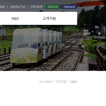
Q&A
OME
CONTACT US
SITE MAP
ENGLISH
WebHard
R&D
고객지원
HOME
>
고객지원
>
Q&A