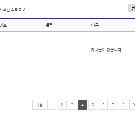
,884건
4 페이지
번호
제목
이름
게시물이 없습니다.
처음
1
2
3
4
5
6
7
8
9