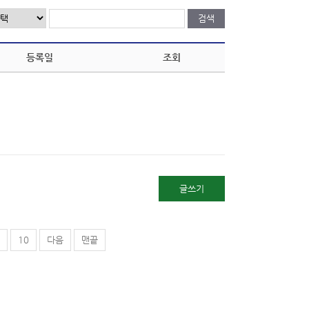
등록일
조회
글쓰기
10
다음
맨끝