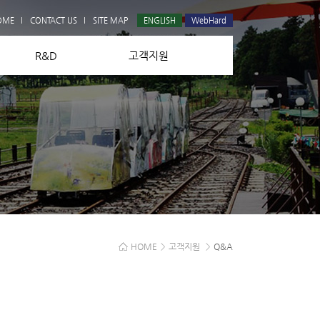
Q&A
OME
CONTACT US
SITE MAP
ENGLISH
WebHard
R&D
고객지원
HOME
>
고객지원
>
Q&A