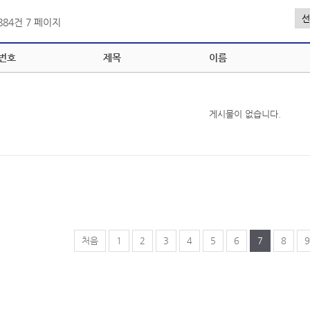
,884건
7 페이지
번호
제목
이름
게시물이 없습니다.
처음
1
2
3
4
5
6
7
8
9