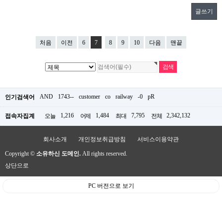
글쓰기
처음
이전
6
7
8
9
10
다음
맨끝
AND
1743--
customer
co
railway
-0
pR
인기검색어
1,216
1,484
7,795
2,342,132
접속자집계
오늘
어제
최대
전체
회사소개
개인정보취급방침
서비스이용약관
Copyright ©
소유하신 도메인.
All rights reserved.
상단으로
PC 버전으로 보기