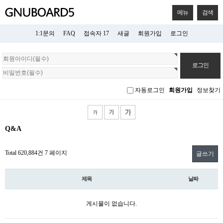
메뉴
검색
1:1문의
FAQ
접속자 17
새글
회원가입
로그인
회
원
로
그
자동로그인
회원가입
정보찾기
인
Q&A
Total 620,884건
7 페이지
글쓰기
제목
날짜
게시물이 없습니다.